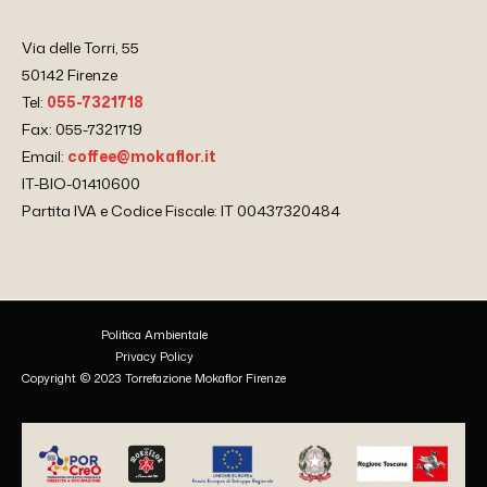
Via delle Torri, 55
50142 Firenze
Tel:
055-7321718
Fax: 055-7321719
Email:
coffee@mokaflor.it
IT-BIO-01410600
Partita IVA e Codice Fiscale: IT 00437320484
Politica Ambientale
Privacy Policy
Copyright © 2023 Torrefazione Mokaflor Firenze