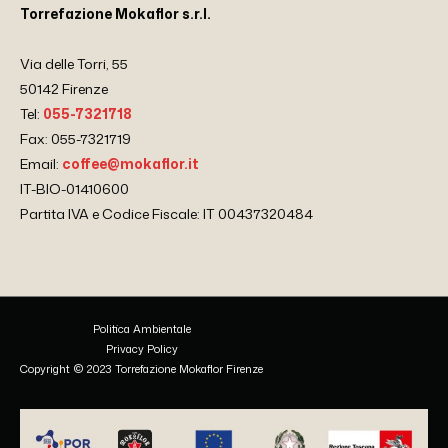
Torrefazione Mokaflor s.r.l.
Via delle Torri, 55
50142 Firenze
Tel:
055-7321718
Fax: 055-7321719
Email:
coffee@mokaflor.it
IT-BIO-01410600
Partita IVA e Codice Fiscale: IT 00437320484
Politica Ambientale
Privacy Policy
Copyright © 2023 Torrefazione Mokaflor Firenze