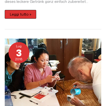
dieses leckere Getränk ganz einfach zubereitet…
Leggi tutto »
Espresso
Academy
Lug
in
3
Nepal
2018