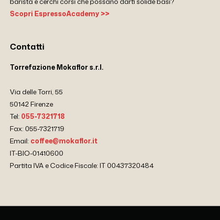
barista e cerchi corsi che possano darti solide basi?
Scopri EspressoAcademy >>
Contatti
Torrefazione Mokaflor s.r.l.
Via delle Torri, 55
50142 Firenze
Tel:
055-7321718
Fax: 055-7321719
Email:
coffee@mokaflor.it
IT-BIO-01410600
Partita IVA e Codice Fiscale: IT 00437320484