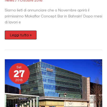
News
/
1 Ottobre 2018
Siamo lieti di annunciare che a Novembre aprirà il
primissimo Mokaflor Concept Bar in Bahrain! Dopo mesi
di lavori e
Leggi tutto »
Mokaflor
@
Set
SKP
27
Pechino!
2018