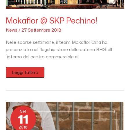
Mokaflor @ SKP Pechino!
News
/
27 Settembre 2018
Nelle scorse settimane, il team Mokaflor Cina ha
presenziato nel flagship store della catena BHG all
´interno del centro commerciale di
Leggi tutto »
20th
Anniversary
Set
Oro
11
–
Gold
Blend!
2018