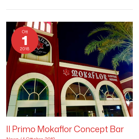
Il
Primo
Ott
Mokaflor
1
Concept
Bar
2018
Il Primo Mokaflor Concept Bar