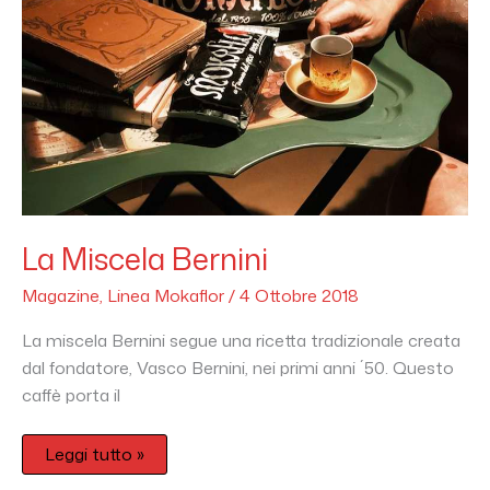
La Miscela Bernini
Magazine
,
Linea Mokaflor
/
4 Ottobre 2018
La miscela Bernini segue una ricetta tradizionale creata
dal fondatore, Vasco Bernini, nei primi anni ´50. Questo
caffè porta il
Leggi tutto »