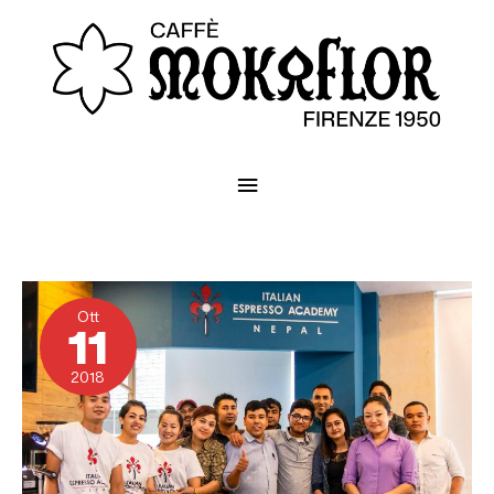
Menu
principale
Caffè
dal
Ott
Nepal
11
2018