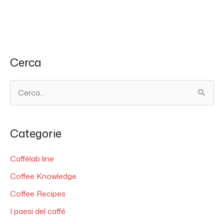
Cerca
C
e
r
Categorie
c
a
Caffèlab line
:
Coffee Knowledge
Coffee Recipes
I paesi del caffé