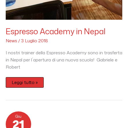
Espresso Academy in Nepal
News
/
3 Luglio 2018
I nostri trainer della Espresso Academy sono in trasferta
in Nepal per l´apertura di una nuova scuola! Gabriele e
Robert
Leggi tutto »
I
Giu
paesi
21
di
origine