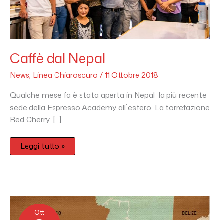
Caffè dal Nepal
News
,
Linea Chiaroscuro
/
11 Ottobre 2018
Qualche mese fa è stata aperta in Nepal la più recente
sede della Espresso Academy all´estero. La torrefazione
Red Cherry, […]
Leggi tutto »
I
paesi
Ott
del