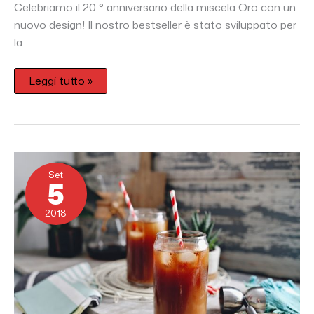
Celebriamo il 20 ° anniversario della miscela Oro con un
nuovo design! Il nostro bestseller è stato sviluppato per
la
Leggi tutto »
4
COLD
Set
BREW
5
COCKTAIL
2018