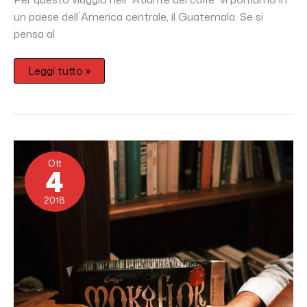
un paese dell´America centrale, il Guatemala. Se si
pensa al
Leggi tutto »
La
Miscela
Ott
Bernini
4
2018