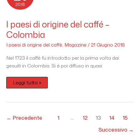
del
2018
caffé
–
Colombia
I paesi di origine del caffé –
Colombia
I paesi di origine del caffè
,
Magazine
/
21 Giugno 2018
Nel 1723 il caffè fu introdotto per la prima volta dai
gesuiti in Colombia. Si è poi diffuso in quasi
Leggi tutto »
←
Precedente
1
…
12
13
14
15
Successivo
→