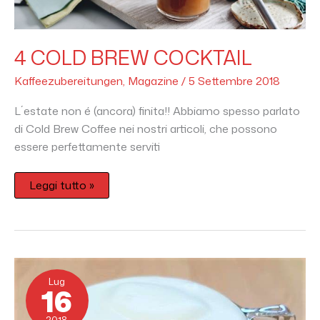
4 COLD BREW COCKTAIL
Kaffeezubereitungen
,
Magazine
/
5 Settembre 2018
L´estate non é (ancora) finita!! Abbiamo spesso parlato
di Cold Brew Coffee nei nostri articoli, che possono
essere perfettamente serviti
Leggi tutto »
Kalter
Cappuccino
Lug
für
16
den
Sommer