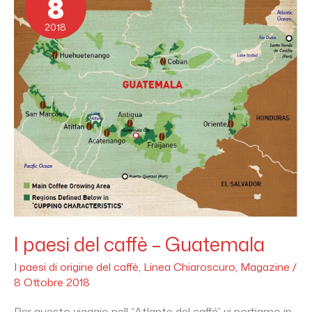
8
caffè
–
Guatemala
2018
I paesi del caffè – Guatemala
I paesi di origine del caffè
,
Linea Chiaroscuro
,
Magazine
/
8 Ottobre 2018
Per questo viaggio nell “Atlante del caffé” vi portiamo in