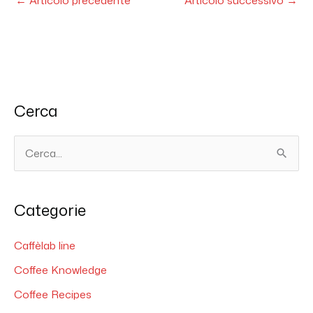
Cerca
C
e
r
Categorie
c
a
Caffèlab line
:
Coffee Knowledge
Coffee Recipes