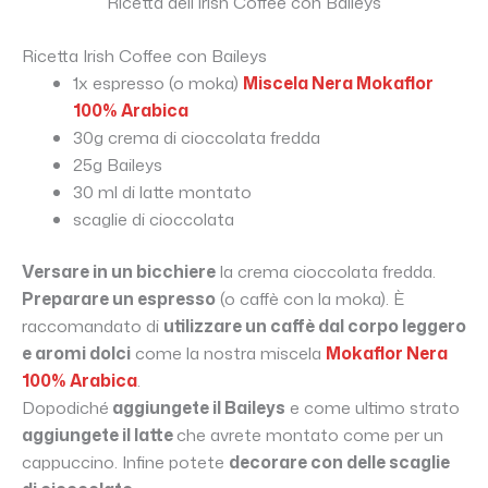
Ricetta dell’Irish Coffee con Baileys
Ricetta Irish Coffee con Baileys
1x espresso (o moka)
Miscela Nera Mokaflor
100% Arabica
30g crema di cioccolata fredda
25g Baileys
30 ml di latte montato
scaglie di cioccolata
Versare in un bicchiere
la crema cioccolata fredda.
Preparare un espresso
(o caffè con la moka). È
raccomandato di
utilizzare un caffè dal corpo leggero
e aromi dolci
come la nostra miscela
Mokaflor Nera
100% Arabica
.
Dopodiché
aggiungete il Baileys
e come ultimo strato
aggiungete il latte
che avrete montato come per un
cappuccino. Infine potete
decorare con delle scaglie