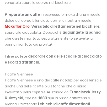
versatela sopra la scorza nel bicchiere.
Preparate un caffè
in espresso o moka di una miscela
dolce dal corpo bilanciato come la nostra miscela
Mokaflor Oro
.
Versatelo direttamente nel bicchiere
,
sopra alla cioccolata. Dopodiché
aggiungete la panna
che avrete montato separatamente (o se avete la
panna montata già pronta).
Infine potete
decorare con delle scaglie di cioccolato
e scorza d’arancia
.
Il caffè Viennese
Il caffè Viennese è uno dei caffè natalizi per eccellenza e
anche una delle ricette più storiche che ci siano!
Inventato nella capitale Austriaca da
Franciszek Jerzy
Kulczycki
, che nel
1683
aprì la prima caffetteria a
Vienna, utilizzando
i chicchi di caffè dimenticati