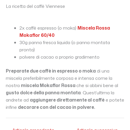
La ricetta del caffè Viennese
2x caffè espresso (o moka)
Miscela Rossa
Mokaflor 60/40
30g panna fresca liquida (o panna montata
pronta)
polvere di cacao a proprio gradimento
Preparate due caffè in espresso o moka
di una
miscela preferibilmente corposa e intensa come la
nostra
miscela Mokaflor Rossa
che si abbini bene al
gusto dolce della panna montata
. Quest’ultima la
andrete ad
aggiungere direttamente al caffè
e potete
infine
decorare con del cacao in polvere.
←
Articolo precedente
Articolo successivo
→