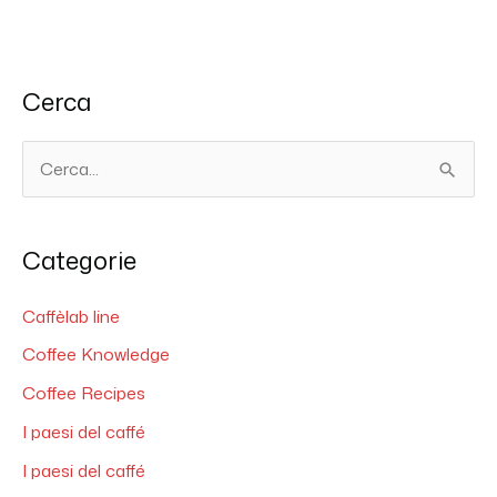
Cerca
C
e
r
Categorie
c
a
Caffèlab line
:
Coffee Knowledge
Coffee Recipes
I paesi del caffé
I paesi del caffé