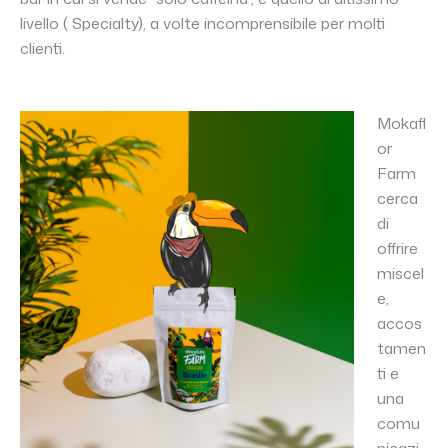
livello ( Specialty), a volte incomprensibile per molti
clienti.
Mokafl
or
Farm
cerca
di
offrire
miscel
e,
accos
tamen
ti e
una
comu
nicazi