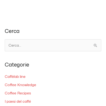
Cerca
C
e
r
Categorie
c
a
Caffèlab line
:
Coffee Knowledge
Coffee Recipes
I paesi del caffé